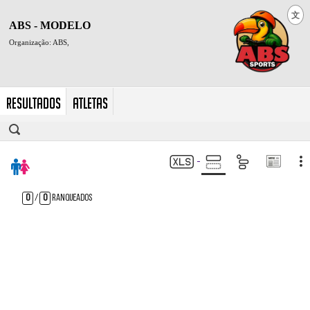
文
Resultados
Atletas
0
/
0
Ranqueados